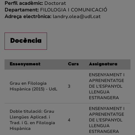
Perfil acadèmic:
Doctorat
Departament:
FILOLOGIA I COMUNICACIÓ
Adreça electrònica:
landry.olea@udl.cat
Docència
Ensenyament
Curs
Assignatura
ENSENYAMENT I
APRENENTATGE
Grau en Filologia
3
DE L'ESPANYOL
Hispànica (2015) - UdL
LLENGUA
ESTRANGERA
ENSENYAMENT I
Doble titulació: Grau
APRENENTATGE
Llengües Aplicad. i
4
DE L'ESPANYOL
Trad. i G. en Filologia
LLENGUA
Hispànica
ESTRANGERA