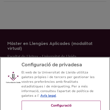
Màster en Llengües Aplicades (modalitat
virtual)
Facultat de Lletres - Universitat de Lleida
Configuració de privadesa
Mapa del web
Contacte
El web de la Universitat de Lleida utilitza
galetes pròpies i de tercers per gestionar les
vostres preferències amb finalitats
973 70 23 43
estadístiques i de màrqueting. Per a més
informació, consulteu l’apartat de política de
galetes a l'
Avís legal
Configuració