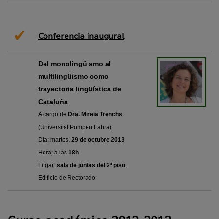
✔
Conferencia inaugural
Del monolingüismo al
multilingüismo como
trayectoria lingüística de
Cataluña
A cargo de
Dra. Mireia Trenchs
(Universitat Pompeu Fabra)
Día: martes,
29 de octubre 2013
Hora: a las
18h
Lugar:
sala de juntas
del 2º piso
,
Edificio de Rectorado