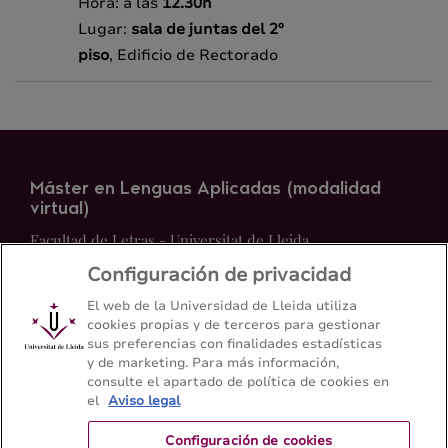
Hora: a las
12.30h
Lugar:
sala de juntas
del 2º
piso
, Edificio de Rectorado
Máster en Lenguas Aplicadas (modalidad
virtual)
Facultad de Letras - Universitat de Lleida
Configuración de privacidad
Mapa del web
Contacto
El web de la Universidad de Lleida utiliza
cookies propias y de terceros para gestionar
sus preferencias con finalidades estadísticas
973 70 23 43
y de marketing. Para más información,
consulte el apartado de política de cookies en
el
Aviso legal
Configuración de cookies