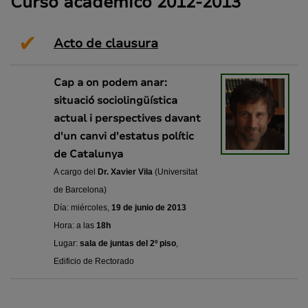
Curso académico 2012-2013
✔
Acto de clausura
Cap a on podem anar:
situació sociolingüística
actual i perspectives davant
d'un canvi d'estatus polític
de Catalunya
A cargo del
Dr. Xavier Vila
(Universitat
de Barcelona)
Día: miércoles,
19 de junio de 2013
Hora: a las
18h
Lugar:
sala de juntas
del 2º piso
,
Edificio de Rectorado