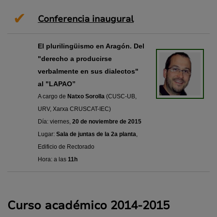
✔
Conferencia inaugural
El plurilingüismo en Aragón. Del
"derecho a producirse
verbalmente en sus dialectos"
al "LAPAO”
A cargo de
Natxo Sorolla
(CUSC-UB,
URV, Xarxa CRUSCAT-IEC)
Día: viernes,
20 de noviembre de 2015
Lugar:
Sala de juntas de la 2a planta
,
Edificio de Rectorado
Hora: a las
11h
Curso académico 2014-2015