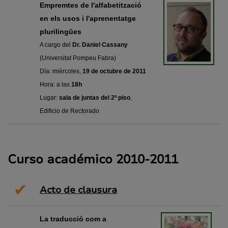
Empremtes de l'alfabetització
en els usos i l'aprenentatge
plurilingües
A cargo del
Dr. Daniel Cassany
(Universitat Pompeu Fabra)
Día: miércoles,
19 de octubre de 2011
Hora: a las
18h
Lugar:
sala de juntas
del 2º piso
,
Edificio de Rectorado
Curso académico 2010-2011
✔
Acto de clausura
La traducció com a