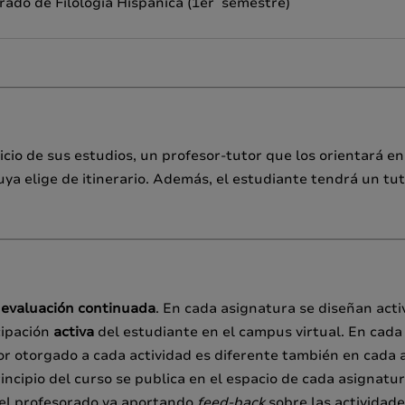
rado de Filología Hispánica (1er semestre)
icio de sus estudios, un profesor-tutor que los orientará en 
ya elige de itinerario. Además, el estudiante tendrá un tuto
 evaluación continuada
. En cada asignatura se diseñan activ
cipación
activa
del estudiante en el campus virtual. En cada
alor otorgado a cada actividad es diferente también en cad
incipio del curso se publica en el espacio de cada asignat
, el profesorado va aportando
feed-back
sobre las actividade