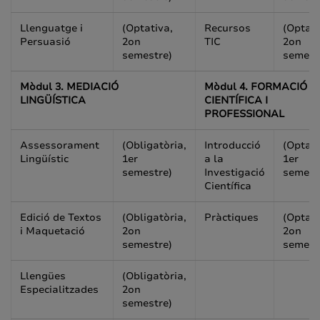
Llenguatge i
(Optativa,
Recursos
(Optati
Persuasió
2on
TIC
2on
semestre)
semest
Mòdul 3. MEDIACIÓ
Mòdul 4. FORMACIÓ
LINGÜÍSTICA
CIENTÍFICA I
PROFESSIONAL
Assessorament
(Obligatòria,
Introducció
(Optati
Lingüístic
1er
a la
1er
semestre)
Investigació
semest
Científica
Edició de Textos
(Obligatòria,
Pràctiques
(Optati
i Maquetació
2on
2on
semestre)
semest
Llengües
(Obligatòria,
Especialitzades
2on
semestre)