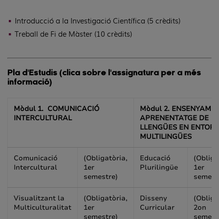
Introducció a la Investigació Científica (5 crèdits)
Treball de Fi de Màster (10 crèdits)
Pla d'Estudis
(clica sobre l'assignatura per a més
informació)
Mòdul 1. COMUNICACIÓ
Mòdul 2. ENSENYAMEN
INTERCULTURAL
APRENENTATGE DE
LLENGÜES EN ENTOR
MULTILINGÜES
Comunicació
(Obligatòria,
Educació
(Obliga
Intercultural
1er
Plurilingüe
1er
semestre)
semest
Visualitzant la
(Obligatòria,
Disseny
(Obliga
Multiculturalitat
1er
Curricular
2on
semestre)
semest